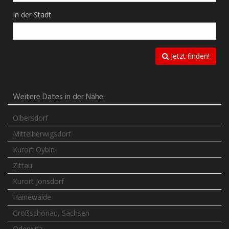
In der Stadt
Jetzt finden!
Weitere Dates in der Nähe:
Olbersdorf
Mittelherwigsdorf
Kurort Oybin
Zittau
Kurort Jonsdorf
Hainewalde
Großschönau, Sachsen
Oderwitz