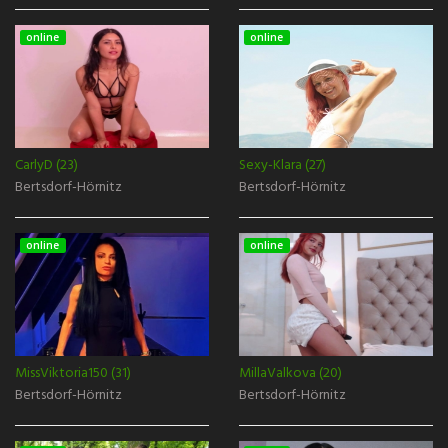
online
online
CarlyD (23)
Sexy-Klara (27)
Bertsdorf-Hörnitz
Bertsdorf-Hörnitz
online
online
MissViktoria150 (31)
MillaValkova (20)
Bertsdorf-Hörnitz
Bertsdorf-Hörnitz