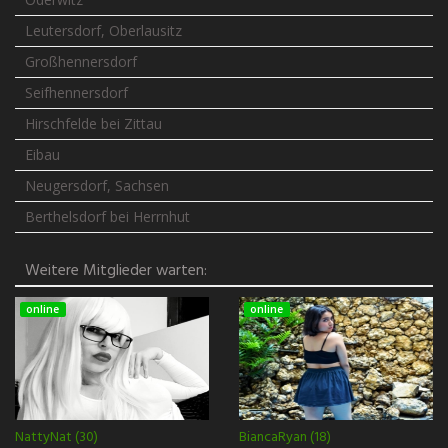
Leutersdorf, Oberlausitz
Großhennersdorf
Seifhennersdorf
Hirschfelde bei Zittau
Eibau
Neugersdorf, Sachsen
Berthelsdorf bei Herrnhut
Weitere Mitglieder warten:
online
online
NattyNat (30)
BiancaRyan (18)