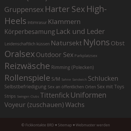
High-
Harter Sex
Gruppensex
Heels
Klammern
Intimrasur
Lack und Leder
Körperbesamung
Nylons
Natursekt
Obst
Leidenschaftlich küssen
Oralsex
Outdoor Sex
Parkplatzsex
Reizwäsche
Rimming (Polecken)
Rollenspiele
Schlucken
S/M
Sahne
Sandwich
Selbstbefriedigung
Sex mit Toys
Sex an öffentlichen Orten
Uniformen
Tittenfick
Strips
Swinger-Clubs
Voyeur (zuschauen)
Wachs
© Fickkontakte BRD ♥
Sitemap
♥
Webmaster werden