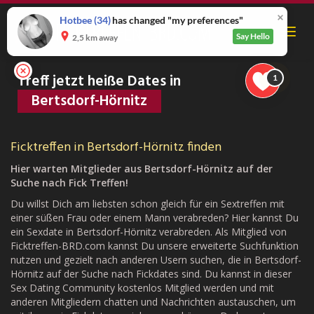
Skip
to
Hotbee
(34)
has changed "my preferences"
Toggl
main
Say Hello
2,5 km away
navig
content
Treff jetzt heiße Dates in
1
Bertsdorf-Hörnitz
Ficktreffen in Bertsdorf-Hörnitz finden
Hier warten Mitglieder aus Bertsdorf-Hörnitz auf der
Suche nach Fick Treffen!
Du willst Dich am liebsten schon gleich für ein Sextreffen mit
einer süßen Frau oder einem Mann verabreden? Hier kannst Du
ein Sexdate in Bertsdorf-Hörnitz verabreden. Als Mitglied von
Ficktreffen-BRD.com kannst Du unsere erweiterte Suchfunktion
nutzen und gezielt nach anderen Usern suchen, die in Bertsdorf-
Hörnitz auf der Suche nach Fickdates sind. Du kannst in dieser
Sex Dating Community kostenlos Mitglied werden und mit
anderen Mitgliedern chatten und Nachrichten austauschen, um