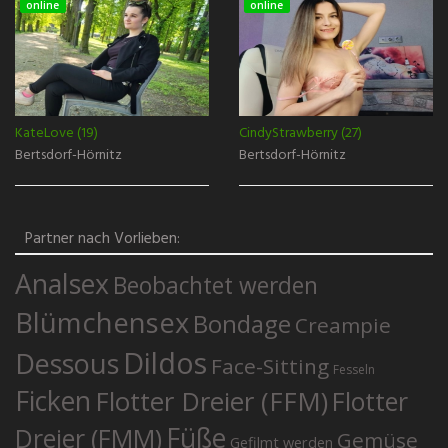
online
online
KateLove (19)
CindyStrawberry (27)
Bertsdorf-Hörnitz
Bertsdorf-Hörnitz
Partner nach Vorlieben:
Analsex
Beobachtet werden
Blümchensex
Bondage
Creampie
Dildos
Dessous
Face-Sitting
Fesseln
Ficken
Flotter Dreier (FFM)
Flotter
Füße
Dreier (FMM)
Gemüse
Gefilmt werden