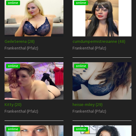
online
online
GeileSerena (28)
cumdumpermistressanne (48)
Frankenthal (Pfalz)
Frankenthal (Pfalz)
online
online
Kitty (20)
heisse-miley (29)
Frankenthal (Pfalz)
Frankenthal (Pfalz)
online
online