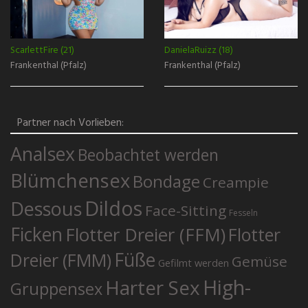
ScarlettFire (21)
DanielaRuizz (18)
Frankenthal (Pfalz)
Frankenthal (Pfalz)
Partner nach Vorlieben:
Analsex
Beobachtet werden
Blümchensex
Bondage
Creampie
Dildos
Dessous
Face-Sitting
Fesseln
Ficken
Flotter Dreier (FFM)
Flotter
Füße
Dreier (FMM)
Gemüse
Gefilmt werden
High-
Harter Sex
Gruppensex