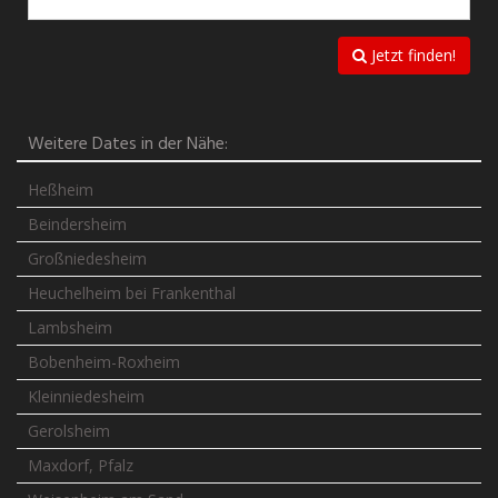
Jetzt finden!
Weitere Dates in der Nähe:
Heßheim
Beindersheim
Großniedesheim
Heuchelheim bei Frankenthal
Lambsheim
Bobenheim-Roxheim
Kleinniedesheim
Gerolsheim
Maxdorf, Pfalz