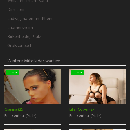
Weisenheim am Sand
Dirmstein
Ludwigshafen am Rhein
Laumersheim
Birkenheide, Pfalz
Großkarlbach
Weitere Mitglieder warten:
online
online
Gianina (25)
LilianCoper (27)
Frankenthal (Pfalz)
Frankenthal (Pfalz)