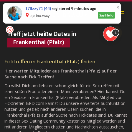
Skip
to
17lizzy71
(44)
registered 9 minutes ago
Toggl
main
Say Hello
3,8 km away
navig
content
Treff jetzt heiße Dates in
1
Frankenthal (Pfalz)
Ficktreffen in Frankenthal (Pfalz) finden
Hier warten Mitglieder aus Frankenthal (Pfalz) auf der
Suche nach Fick Treffen!
Du willst Dich am liebsten schon gleich für ein Sextreffen mit
einer süßen Frau oder einem Mann verabreden? Hier kannst Du
ein Sexdate in Frankenthal (Pfalz) verabreden. Als Mitglied von
Ficktreffen-BRD.com kannst Du unsere erweiterte Suchfunktion
nutzen und gezielt nach anderen Usern suchen, die in
Frankenthal (Pfalz) auf der Suche nach Fickdates sind. Du kannst
in dieser Sex Dating Community kostenlos Mitglied werden und
mit anderen Mitgliedern chatten und Nachrichten austauschen,