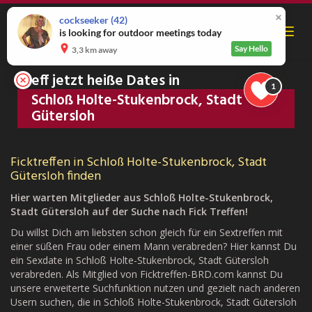
Skip
to
cockseeker
(42)
Toggl
is looking for outdoor meetings today
main
navig
content
Say Hello
3,3 km away
Treff jetzt heiße Dates in
1
Schloß Holte-Stukenbrock, Stadt
Gütersloh
Ficktreffen in Schloß Holte-Stukenbrock, Stadt
Gütersloh finden
Hier warten Mitglieder aus Schloß Holte-Stukenbrock,
Stadt Gütersloh auf der Suche nach Fick Treffen!
Du willst Dich am liebsten schon gleich für ein Sextreffen mit
einer süßen Frau oder einem Mann verabreden? Hier kannst Du
ein Sexdate in Schloß Holte-Stukenbrock, Stadt Gütersloh
verabreden. Als Mitglied von Ficktreffen-BRD.com kannst Du
unsere erweiterte Suchfunktion nutzen und gezielt nach anderen
Usern suchen, die in Schloß Holte-Stukenbrock, Stadt Gütersloh