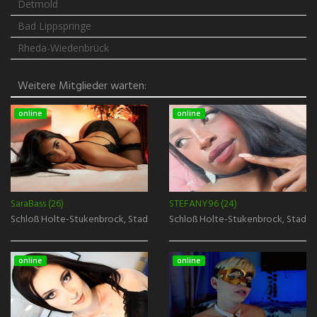
Detmold
Bad Lippspringe
Rheda-Wiedenbrück
Weitere Mitglieder warten:
online
online
SaraBass (26)
STEFANY96 (24)
Schloß Holte-Stukenbrock, Stadt Gütersloh
Schloß Holte-Stukenbrock, Stadt 
online
online