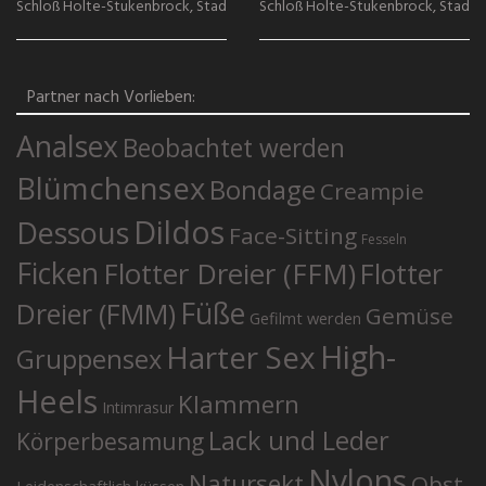
Schloß Holte-Stukenbrock, Stadt Gütersloh
Schloß Holte-Stukenbrock, Stadt 
Partner nach Vorlieben:
Analsex
Beobachtet werden
Blümchensex
Bondage
Creampie
Dildos
Dessous
Face-Sitting
Fesseln
Ficken
Flotter Dreier (FFM)
Flotter
Füße
Dreier (FMM)
Gemüse
Gefilmt werden
High-
Harter Sex
Gruppensex
Heels
Klammern
Intimrasur
Lack und Leder
Körperbesamung
Nylons
Natursekt
Obst