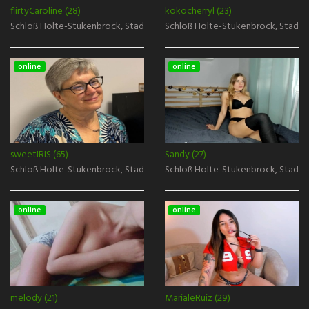
flirtyCaroline (28)
kokocherryl (23)
Schloß Holte-Stukenbrock, Stadt Gütersloh
Schloß Holte-Stukenbrock, Stadt 
online
online
sweetIRIS (65)
Sandy (27)
Schloß Holte-Stukenbrock, Stadt Gütersloh
Schloß Holte-Stukenbrock, Stadt 
online
online
melody (21)
MarialeRuiz (29)