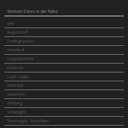
Weitere Dates in der Nähe:
Verl
Augustdorf
Oerlinghausen
Hövelhof
Leopoldshöhe
Delbrück
Lage, Lippe
Bielefeld
Gütersloh
Rietberg
Schlangen
Steinhagen, Westfalen