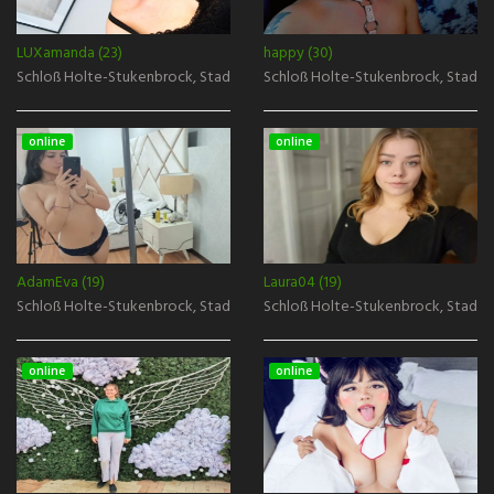
LUXamanda (23)
happy (30)
Schloß Holte-Stukenbrock, Stadt Gütersloh
Schloß Holte-Stukenbrock, Stadt 
online
online
AdamEva (19)
Laura04 (19)
Schloß Holte-Stukenbrock, Stadt Gütersloh
Schloß Holte-Stukenbrock, Stadt 
online
online