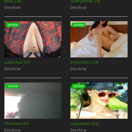
Brissa (38)
Lorenyethan (22)
Drechow
Drechow
online
online
Luderchen (57)
xXNicoleXx (36)
Drechow
Drechow
online
online
Flirtname (43)
LadyJaneSH (50)
Drechow
Drechow