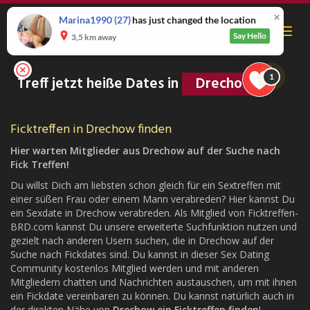
Skip
to
Marina1990
(27)
has just changed the location
Toggl
main
Say Hello
3,5 km away
navig
content
1
Treff jetzt heiße Dates in
Drechow
Ficktreffen in Drechow finden
Hier warten Mitglieder aus Drechow auf der Suche nach
Fick Treffen!
Du willst Dich am liebsten schon gleich für ein Sextreffen mit
einer süßen Frau oder einem Mann verabreden? Hier kannst Du
ein Sexdate in Drechow verabreden. Als Mitglied von Ficktreffen-
BRD.com kannst Du unsere erweiterte Suchfunktion nutzen und
gezielt nach anderen Usern suchen, die in Drechow auf der
Suche nach Fickdates sind. Du kannst in dieser Sex Dating
Community kostenlos Mitglied werden und mit anderen
Mitgliedern chatten und Nachrichten austauschen, um mit ihnen
ein Fickdate vereinbaren zu können. Du kannst natürlich auch in
der direkten Nähe von
Drechow ein Ficktreffen finden
!