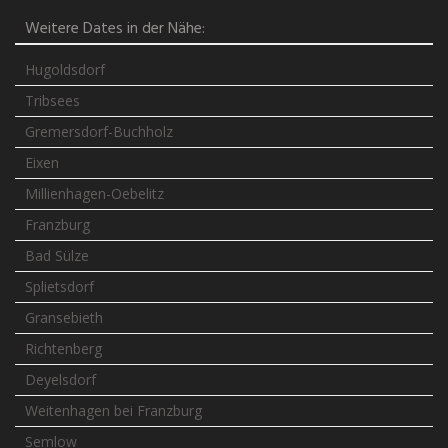
Weitere Dates in der Nähe:
Hugoldsdorf
Tribsees
Gremersdorf-Buchholz
Eixen
Millienhagen-Oebelitz
Franzburg
Bad Sülze
Splietsdorf
Gransebieth
Richtenberg
Deyelsdorf
Weitenhagen bei Franzburg
Semlow