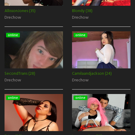
AllissonJones (35)
Blondy (38)
Drechow
Drechow
online
online
SecondTrans (28)
Camilaandjackson (24)
Drechow
Drechow
online
online