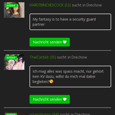
HARD19INCHESCOCK (53)
sucht in
Drechow
online
My fantasy is to have a security guard
partner
Nachricht senden
ThaiCatbkk (35)
sucht in
Drechow
online
Ich mag alles was spass macht, nur gehört
kein KV dazu, willst du mich mal dabei
begleiten?
Nachricht senden
strapsbunny (44)
sucht in
Drechow
online