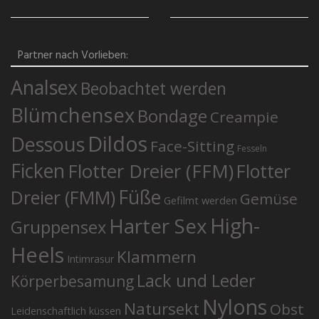
Partner nach Vorlieben:
Analsex
Beobachtet werden
Blümchensex
Bondage
Creampie
Dildos
Dessous
Face-Sitting
Fesseln
Ficken
Flotter Dreier (FFM)
Flotter
Füße
Dreier (FMM)
Gemüse
Gefilmt werden
High-
Harter Sex
Gruppensex
Heels
Klammern
Intimrasur
Lack und Leder
Körperbesamung
Nylons
Natursekt
Obst
Leidenschaftlich küssen