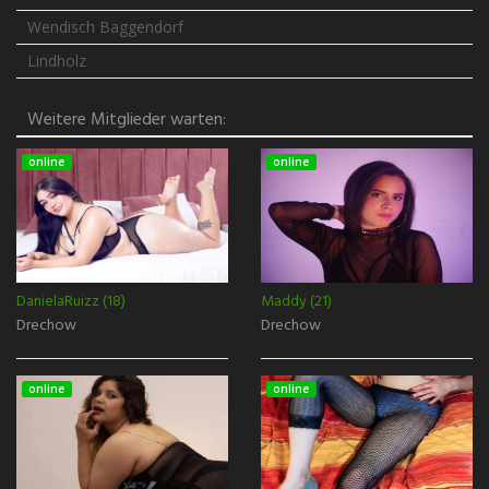
Wendisch Baggendorf
Lindholz
Weitere Mitglieder warten:
online
online
DanielaRuizz (18)
Maddy (21)
Drechow
Drechow
online
online